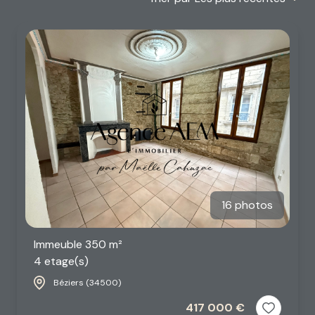
alerte
email
contact
16 photos
Immeuble 350 m²
4 etage(s)
Béziers (34500)
417 000 €