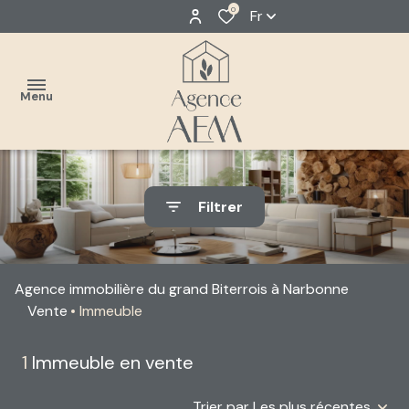
0
Fr
Menu
accueil
Filtrer
estimer
Classique
acheter
Neuf
Agence immobilière du grand Biterrois à Narbonne
louer
Vente
Immeuble
faire
1
Immeuble en vente
gérer
Trier par Les plus récentes