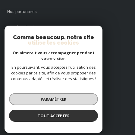
Nos partenaires
Mentions légales
Comme beaucoup, notre site
utilise les cookies
Admin
On aimerait vous accompagner pendant
Politique RGPD
votre visite.
En poursuivant, vous acceptez l'utilisation des
cookies par ce site, afin de vous proposer des
Cookies
contenus adaptés et réaliser des statistiques !
© 2026 | Tous droits réservés
PARAMÉTRER
Réalisé par
TOUT ACCEPTER