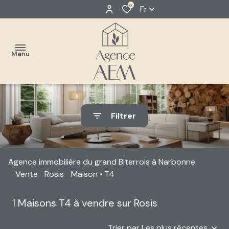
0
Fr
Menu
accueil
Filtrer
estimer
Classique
acheter
Neuf
Agence immobilière du grand Biterrois à Narbonne
louer
Vente
Rosis
Maison
T4
faire
1
Maisons T4 à vendre sur Rosis
gérer
Trier par Les plus récentes