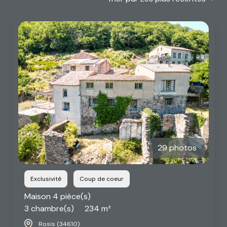
alerte
email
contact
29 photos
Exclusivité
Coup de coeur
Maison 4 pièce(s)
3 chambre(s)
234 m²
Rosis (34610)