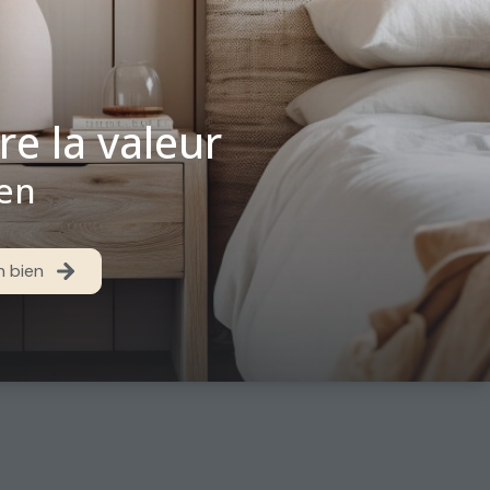
re la valeur
ien
n bien