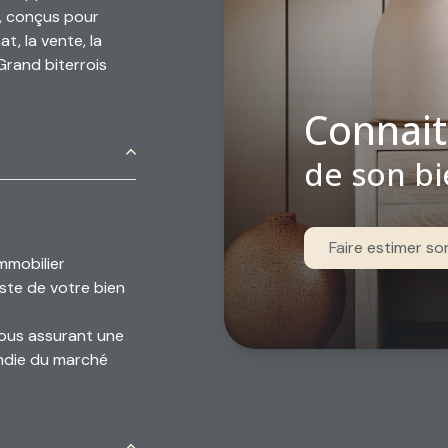
s, conçus pour
t, la vente, la
Grand biterrois
Connait
de son b
Faire estimer so
immobilier
ste de votre bien
vous assurant une
ondie du marché