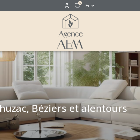
0
Fr
huzac, Béziers et alentours