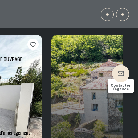
Contacter
l'agence
3
234
chambre(s)
m²