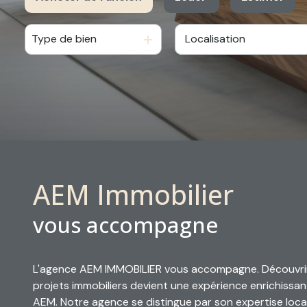
alerte
email
Type de bien
De l'ancien
à l'année
contact
Du neuf
De l'immo pro
De l'immo pro
AEM Immobilier
vous accompagne
L'agence AEM IMMOBILIER vous accompagne. Découvrir 
projets immobiliers devient une expérience enrichissan
AEM. Notre agence se distingue par son expertise loca