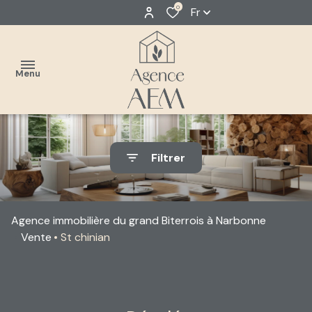
0
Fr
Menu
accueil
Filtrer
estimer
Classique
acheter
Neuf
Agence immobilière du grand Biterrois à Narbonne
louer
Vente
St chinian
faire
gérer