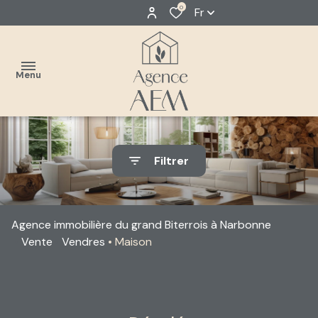
0
Fr
Menu
accueil
Filtrer
estimer
Classique
acheter
Neuf
Agence immobilière du grand Biterrois à Narbonne
louer
Vente
Vendres
Maison
faire
gérer