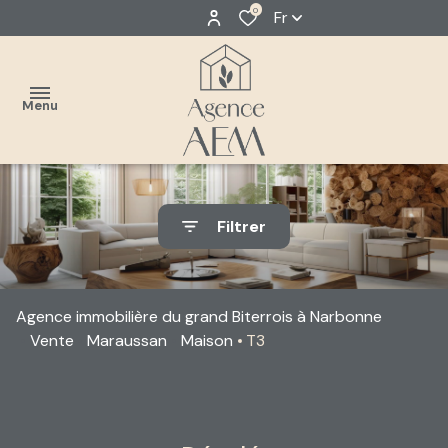
0
Fr
Menu
accueil
Filtrer
estimer
Classique
acheter
Neuf
Agence immobilière du grand Biterrois à Narbonne
louer
Vente
Maraussan
Maison
T3
faire
gérer