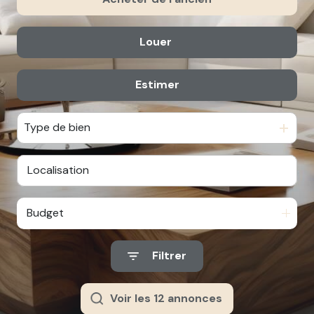
alerte
email
Louer
De l'ancien
contact
Du neuf
Estimer
à l'année
De l'immo pro
De l'immo pro
Type de bien
Budget
Filtrer
Voir les
12
annonces