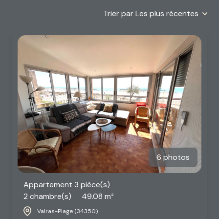
alerte
Trier par Les plus récentes
email
contact
6 photos
Appartement 3 pièce(s)
2 chambre(s)
49.08 m²
Valras-Plage (34350)