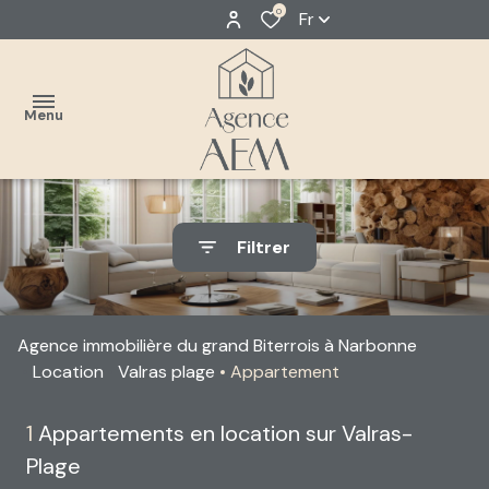
0
Fr
Menu
accueil
Filtrer
estimer
Classique
acheter
Neuf
Agence immobilière du grand Biterrois à Narbonne
louer
Location
Valras plage
Appartement
faire
1
Appartements en location sur Valras-
gérer
Plage